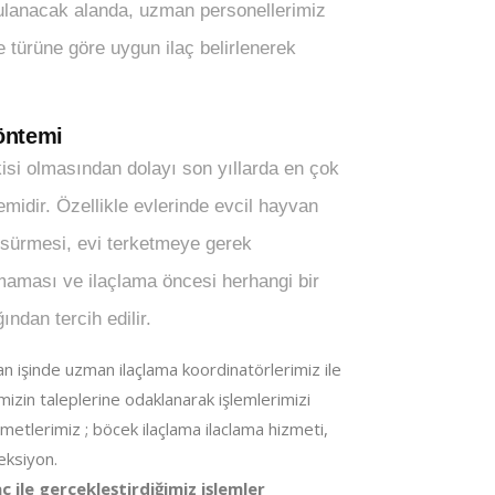
ulanacak alanda, uzman personellerimiz
 türüne göre uygun ilaç belirlenerek
öntemi
isi olmasından dolayı son yıllarda en çok
emidir. Özellikle evlerinde evcil hayvan
 sürmesi, evi terketmeye gerek
aması ve ilaçlama öncesi herhangi bir
ndan tercih edilir.
an işinde uzman ilaçlama koordinatörlerimiz ile
mizin taleplerine odaklanarak işlemlerimizi
zmetlerimiz ; böcek ilaçlama ilaclama hizmeti,
eksiyon.
 ile gerçekleştirdiğimiz işlemler