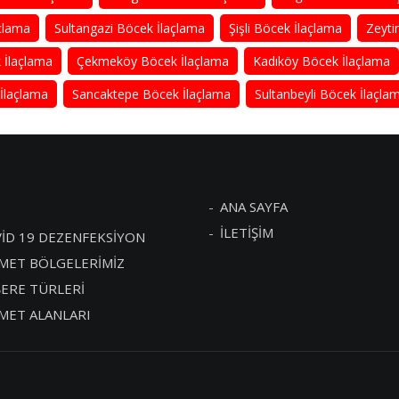
açlama
Sultangazi Böcek İlaçlama
Şişli Böcek İlaçlama
Zeyti
 İlaçlama
Çekmeköy Böcek İlaçlama
Kadıköy Böcek İlaçlama
İlaçlama
Sancaktepe Böcek İlaçlama
Sultanbeyli Böcek İlaçla
ANA SAYFA
İLETİŞİM
İD 19 DEZENFEKSİYON
MET BÖLGELERİMİZ
ERE TÜRLERİ
MET ALANLARI