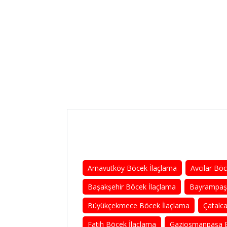
Arnavutköy Böcek İlaçlama
Avcılar Bö
Başakşehir Böcek İlaçlama
Bayrampaşa
Büyükçekmece Böcek İlaçlama
Çatalc
Fatih Böcek İlaçlama
Gaziosmanpaşa B