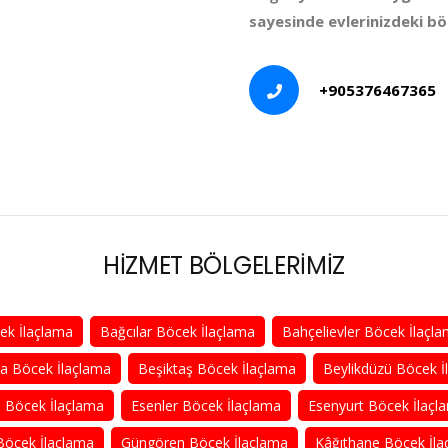
sayesinde evlerinizdeki b
+905376467365
HİZMET BÖLGELERİMİZ
cek İlaçlama
Bağcılar Böcek İlaçlama
Bahçelievler Böcek İlaçl
 Böcek İlaçlama
Beşiktaş Böcek İlaçlama
Beylikdüzü Böcek İ
a Böcek İlaçlama
Esenler Böcek İlaçlama
Esenyurt Böcek İlaçl
öcek İlaçlama
Güngören Böcek İlaçlama
Kâğıthane Böcek İla