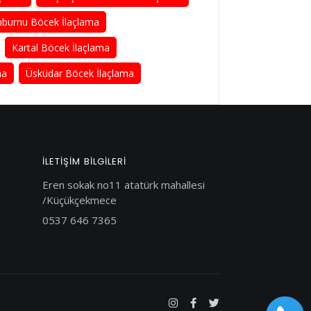
nburnu Böcek İlaçlama
Kartal Böcek İlaçlama
ma
Üsküdar Böcek İlaçlama
İLETIŞIM BILGILERI
Eren sokak no11 atatürk mahallesi
/Küçükçekmece
0537 646 7365