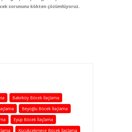
öcek sorununu kökten çözümlüyoruz.
ama
Bakırköy Böcek İlaçlama
laçlama
Beyoğlu Böcek İlaçlama
ama
Eyüp Böcek İlaçlama
çlama
Küçükçekmece Böcek İlaçlama