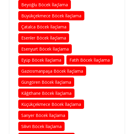
Beyoğlu Böcek İlaçlama
Büyükçekmece Böcek İlaçlama
Çatalca Böcek İlaçlama
Esenler Böcek İlaçlama
Esenyurt Böcek İlaçlama
Eyüp Böcek İlaçlama
Fatih Böcek İlaçlama
Gaziosmanpaşa Böcek İlaçlama
Güngören Böcek İlaçlama
Kâğıthane Böcek İlaçlama
Küçükçekmece Böcek İlaçlama
Sarıyer Böcek İlaçlama
Silivri Böcek İlaçlama