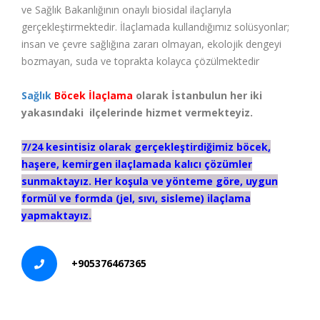
ve Sağlık Bakanlığının onaylı biosidal ilaçlarıyla
gerçekleştirmektedir. İlaçlamada kullandığımız solüsyonlar;
insan ve çevre sağlığına zararı olmayan, ekolojik dengeyi
bozmayan, suda ve toprakta kolayca çözülmektedir
Sağlık
Böcek İlaçlama
olarak İstanbulun her iki
yakasındaki ilçelerinde hizmet vermekteyiz.
7/24 kesintisiz olarak gerçekleştirdiğimiz böcek,
haşere, kemirgen ilaçlamada kalıcı çözümler
sunmaktayız. Her koşula ve yönteme göre, uygun
formül ve formda (jel, sıvı, sisleme) ilaçlama
yapmaktayız.
+905376467365