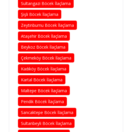
Sultangazi Böcek İlaçlama
Şişli Böcek İlaçlama
Zeytinburnu Böcek İlaçlama
Ataşehir Böcek İlaçlama
Beykoz Böcek İlaçlama
Çekmeköy Böcek İlaçlama
Kadıköy Böcek İlaçlama
Kartal Böcek İlaçlama
Maltepe Böcek İlaçlama
Pendik Böcek İlaçlama
Sancaktepe Böcek İlaçlama
Sultanbeyli Böcek İlaçlama