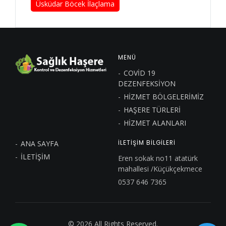
Üsküdar Böcek İlaçlama
MENÜ
COVİD 19
DEZENFEKSİYON
HİZMET BÖLGELERİMİZ
HAŞERE TÜRLERİ
HİZMET ALANLARI
ANA SAYFA
İLETIŞIM BILGILERI
İLETİŞİM
Eren sokak no11 atatürk
mahallesi /Küçükçekmece
0537 646 7365
© 2026 All Rights Reserved.