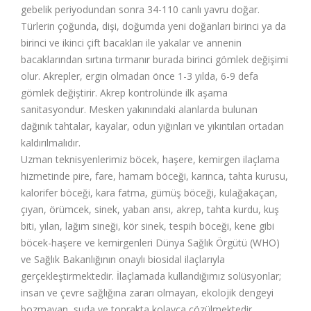
gebelik periyodundan sonra 34-110 canlı yavru doğar.
Türlerin çoğunda, dişi, doğumda yeni doğanları birinci ya da
birinci ve ikinci çift bacakları ile yakalar ve annenin
bacaklarından sırtına tırmanır burada birinci gömlek değişimi
olur. Akrepler, ergin olmadan önce 1-3 yılda, 6-9 defa
gömlek değiştirir. Akrep kontrolünde ilk aşama
sanitasyondur. Mesken yakınındaki alanlarda bulunan
dağınık tahtalar, kayalar, odun yığınları ve yıkıntıları ortadan
kaldırılmalıdır.
Uzman teknisyenlerimiz böcek, haşere, kemirgen ilaçlama
hizmetinde pire, fare, hamam böceği, karınca, tahta kurusu,
kalorifer böceği, kara fatma, gümüş böceği, kulağakaçan,
çıyan, örümcek, sinek, yaban arısı, akrep, tahta kurdu, kuş
biti, yılan, lağım sineği, kör sinek, tespih böceği, kene gibi
böcek-haşere ve kemirgenleri Dünya Sağlık Örgütü (WHO)
ve Sağlık Bakanlığının onaylı biosidal ilaçlarıyla
gerçekleştirmektedir. İlaçlamada kullandığımız solüsyonlar;
insan ve çevre sağlığına zararı olmayan, ekolojik dengeyi
bozmayan, suda ve toprakta kolayca çözülmektedir