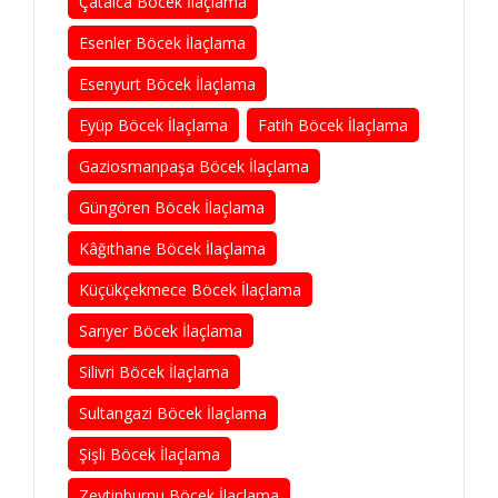
Çatalca Böcek İlaçlama
Esenler Böcek İlaçlama
Esenyurt Böcek İlaçlama
Eyüp Böcek İlaçlama
Fatih Böcek İlaçlama
Gaziosmanpaşa Böcek İlaçlama
Güngören Böcek İlaçlama
Kâğıthane Böcek İlaçlama
Küçükçekmece Böcek İlaçlama
Sarıyer Böcek İlaçlama
Silivri Böcek İlaçlama
Sultangazi Böcek İlaçlama
Şişli Böcek İlaçlama
Zeytinburnu Böcek İlaçlama